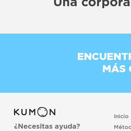
Una corpora
ENCUENT
MÁS
Inicio
¿Necesitas ayuda?
Méto