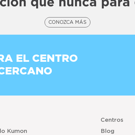
ción que nunca para 
CONOZCA MÁS
RA EL CENTRO
 CERCANO
Centros
do Kumon
Blog